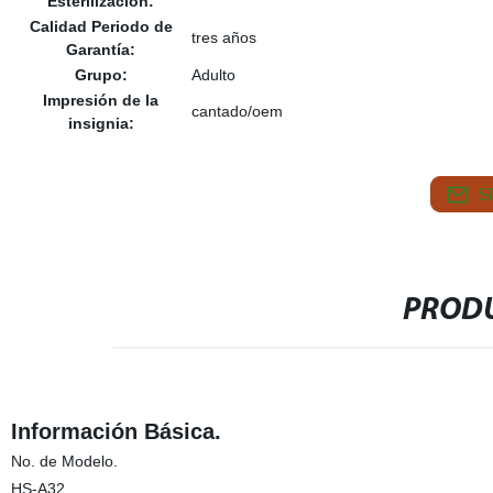
Esterilización:
Calidad Periodo de
tres años
Garantía:
Grupo:
Adulto
Impresión de la
cantado/oem
insignia:
S
PRODU
Información Básica.
No. de Modelo.
HS-A32