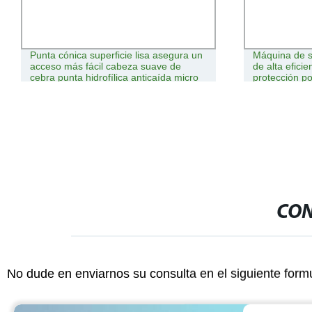
Punta cónica superficie lisa asegura un
Máquina de s
acceso más fácil cabeza suave de
de alta efici
cebra punta hidrofílica anticaída micro
protección p
guía de PTCA para endoscopia flexible
aluminio
médica
CON
No dude en enviarnos su consulta en el siguiente form